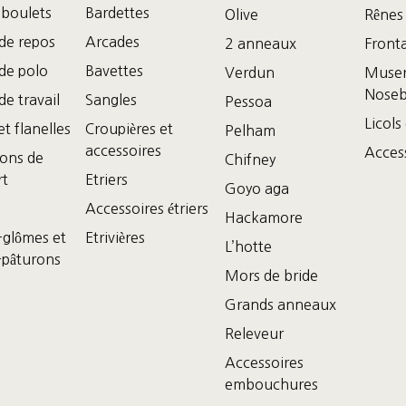
 boulets
Bardettes
Olive
Rênes
de repos
Arcades
2 anneaux
Front
de polo
Bavettes
Verdun
Muser
Nose
e travail
Sangles
Pessoa
Licols
t flanelles
Croupières et
Pelham
accessoires
Access
ions de
Chifney
rt
Etriers
Goyo aga
Accessoires étriers
Hackamore
-glômes et
Etrivières
L’hotte
-pâturons
Mors de bride
Grands anneaux
Releveur
Accessoires
embouchures