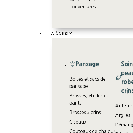
couvertures
🧽 Soins
Pansage
Soin
peau
Boites et sacs de
robe
pansage
crin
Brosses, étrilles et
gants
Anti-in
Brosses à crins
Argiles
Ciseaux
Démang
Couteaux de chaleur