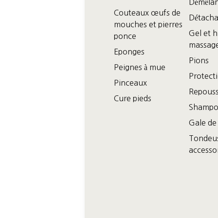
Démêlan
Couteaux œufs de
Détacha
mouches et pierres
Gel et h
ponce
massag
Eponges
Pions
Peignes à mue
Protecti
Pinceaux
Repouss
Cure pieds
Shampo
Gale de
Tondeus
accesso