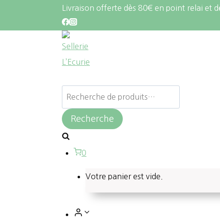
Aller
Livraison offerte dès 80€ en point relai et
au
contenu
Recherche
pour :
Recherche
0
Votre panier est vide.