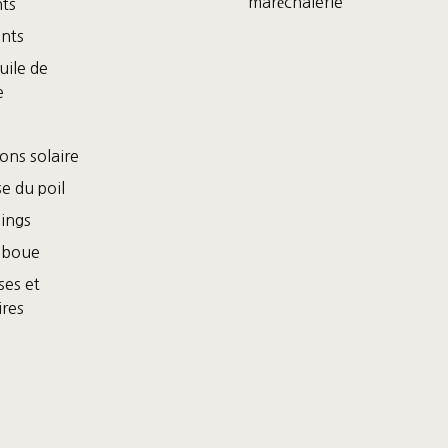
maréchalerie
ts
nts
uile de
e
ons solaire
e du poil
ings
 boue
es et
ires