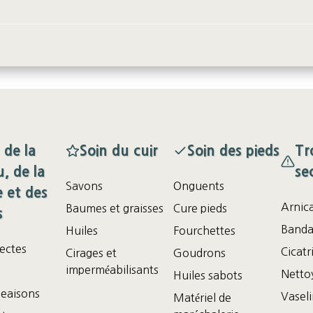
 de la
Soin du cuir
Soin des pieds
Tr
, de la
se
Savons
Onguents
 et des
Arnic
Baumes et graisses
Cure pieds
s
Banda
Huiles
Fourchettes
sectes
Cicatr
Cirages et
Goudrons
imperméabilisants
Nettoy
Huiles sabots
eaisons
Vasel
Matériel de