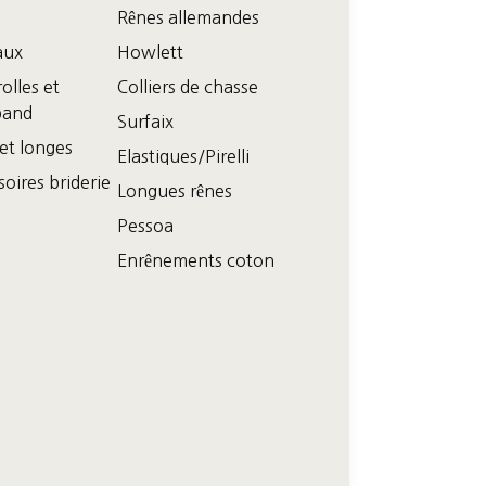
Rênes allemandes
aux
Howlett
olles et
Colliers de chasse
band
Surfaix
 et longes
Elastiques/Pirelli
oires briderie
Longues rênes
Pessoa
Enrênements coton