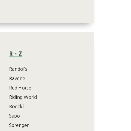
R – Z
Randol’s
Ravene
Red Horse
Riding World
Roeckl
Sapo
Sprenger