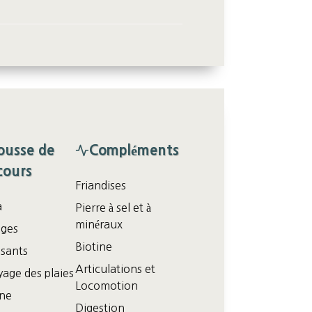
ousse de
Compléments
cours
Friandises
a
Pierre à sel et à
minéraux
ges
Biotine
isants
Articulations et
age des plaies
Locomotion
ine
Digestion