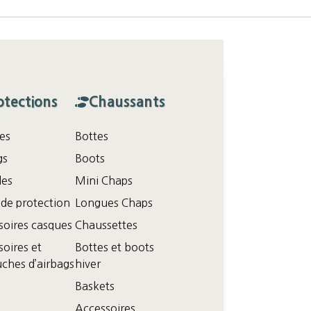
otections
Chaussants
es
Bottes
gs
Boots
les
Mini Chaps
 de protection
Longues Chaps
soires casques
Chaussettes
oires et
Bottes et boots
ches d’airbags
hiver
Baskets
Accessoires