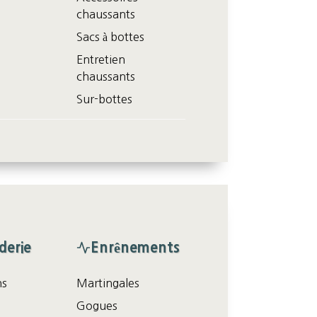
chaussants
Sacs à bottes
Entretien
chaussants
Sur-bottes
iderie
Enrênements
ns
Martingales
Gogues