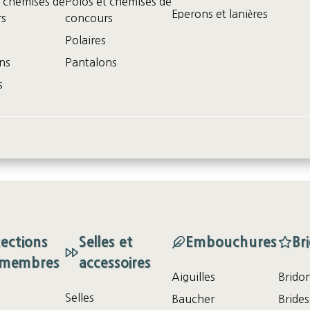
t chemises de
Polos et chemises de
Eperons et lanières
rs
concours
Polaires
ns
Pantalons
s
ections
Selles et
Embouchures
Br
 membres
accessoires
Aiguilles
Brido
Selles
Baucher
Brides