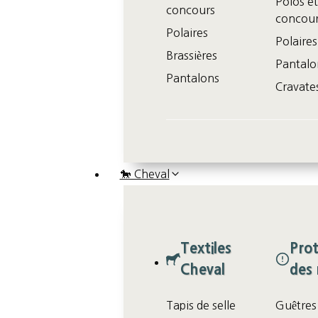
Polos e
concours
concou
Polaires
Polaires
Brassières
Pantalo
Pantalons
Cravate
🐎 Cheval
Textiles
Prot
Cheval
des
Tapis de selle
Guêtres