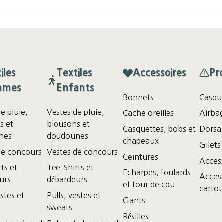
iles
Textiles
Accessoires
Pr
mmes
Enfants
Bonnets
Casqu
e pluie,
Vestes de pluie,
Cache oreilles
Airba
s et
blousons et
Casquettes, bobs et
Dorsa
nes
doudounes
chapeaux
Gilets
de concours
Vestes de concours
Ceintures
Acces
ts et
Tee-Shirts et
Echarpes, foulards
Access
urs
débardeurs
et tour de cou
cartou
estes et
Pulls, vestes et
Gants
sweats
Résilles