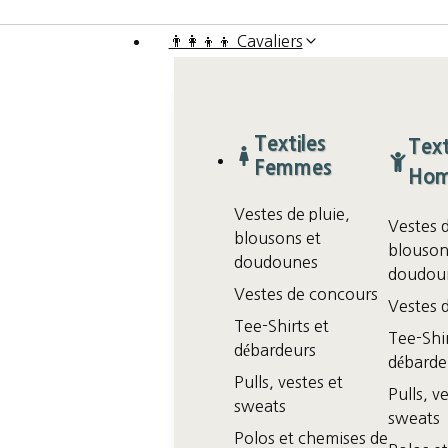
👨‍👩‍👦‍👦 Cavaliers
Textiles
Text
Femmes
Ho
Vestes de pluie,
Vestes d
blousons et
blouson
doudounes
doudou
Vestes de concours
Vestes 
Tee-Shirts et
Tee-Shir
débardeurs
débarde
Pulls, vestes et
Pulls, v
sweats
sweats
Polos et chemises de