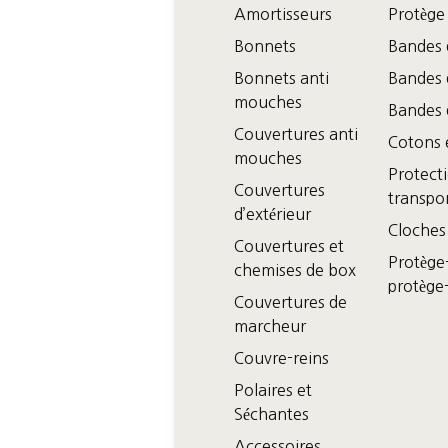
Amortisseurs
Protège
Bonnets
Bandes 
Bonnets anti
Bandes 
mouches
Bandes d
Couvertures anti
Cotons e
mouches
Protect
Couvertures
transpo
d’extérieur
Cloches
Couvertures et
Protège
chemises de box
protège
Couvertures de
marcheur
Couvre-reins
Polaires et
Séchantes
Accessoires