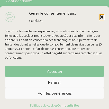
Confidentialités
Politique de cookies (UE)
Gérer le consentement aux
cookies
LES + DE L’ECURIE
Carte cadeau
Pour offrir les meilleures expériences, nous utilisons des technologies
telles que les cookies pour stocker et/ou accéder aux informations des
Ma Wishlist
appareils. Le fait de consentir à ces technologies nous permettra de
traiter des données telles que le comportement de navigation ou les ID
uniques sur ce site. Le fait de ne pas consentir ou de retirer son
BESOIN D’AIDE
consentement peut avoir un effet négatif sur certaines caractéristiques
et fonctions.
Retours & Remboursement
Suivre mon colis
Accepter
Refuser
Voir les préférences
© 2026 Sellerie L’Ecurie - Tous droits réservés
Politique de cookies
Confidentialités