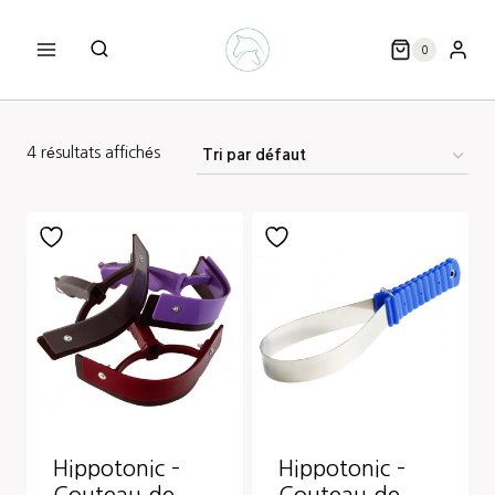
Aller
au
0
contenu
4 résultats affichés
Hippotonic –
Hippotonic –