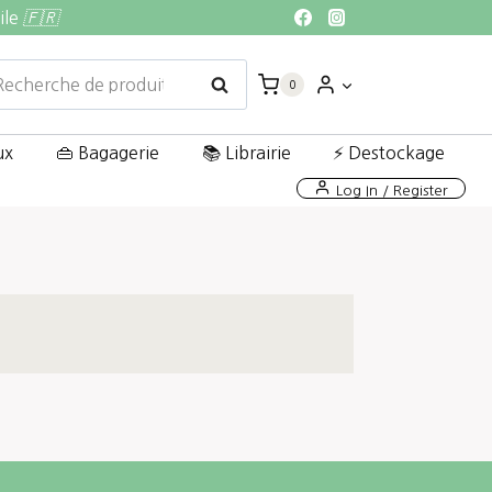
ile
🇫🇷
echerche
Recherche
0
ur :
ux
👜 Bagagerie
📚 Librairie
⚡ Destockage
Log In / Register