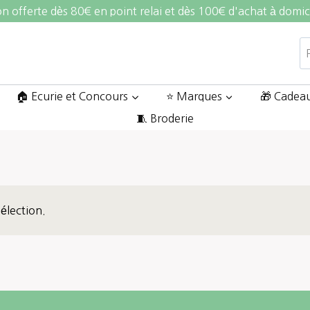
on offerte dès 80€ en point relai et dès 100€ d'achat à domic
R
po
🏠 Ecurie et Concours
⭐ Marques
🎁 Cadea
🧵 Broderie
élection.