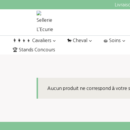
Aller
Livrais
au
contenu
👨‍👩‍👦‍👦 Cavaliers
🐎 Cheval
🧽 Soins
🏆 Stands Concours
Aucun produit ne correspond à votre s