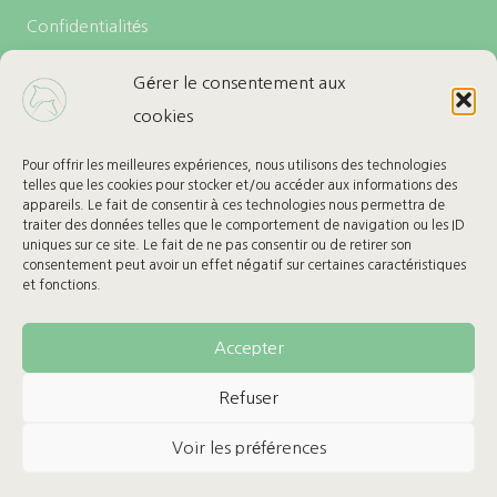
Confidentialités
Politique de cookies (UE)
Gérer le consentement aux
cookies
LES + DE L’ECURIE
Carte cadeau
Pour offrir les meilleures expériences, nous utilisons des technologies
telles que les cookies pour stocker et/ou accéder aux informations des
Ma Wishlist
appareils. Le fait de consentir à ces technologies nous permettra de
traiter des données telles que le comportement de navigation ou les ID
uniques sur ce site. Le fait de ne pas consentir ou de retirer son
BESOIN D’AIDE
consentement peut avoir un effet négatif sur certaines caractéristiques
et fonctions.
Retours & Remboursement
Suivre mon colis
Accepter
Refuser
Voir les préférences
© 2026 Sellerie L’Ecurie - Tous droits réservés