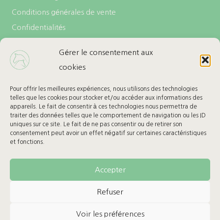
Conditions générales de vente
Confidentialités
Politique de cookies (UE)
Gérer le consentement aux
cookies
LES + DE L’ECURIE
Carte cadeau
Pour offrir les meilleures expériences, nous utilisons des technologies
telles que les cookies pour stocker et/ou accéder aux informations des
Ma Wishlist
appareils. Le fait de consentir à ces technologies nous permettra de
traiter des données telles que le comportement de navigation ou les ID
uniques sur ce site. Le fait de ne pas consentir ou de retirer son
BESOIN D’AIDE
consentement peut avoir un effet négatif sur certaines caractéristiques
et fonctions.
Retours & Remboursement
Suivre mon colis
Accepter
Refuser
Voir les préférences