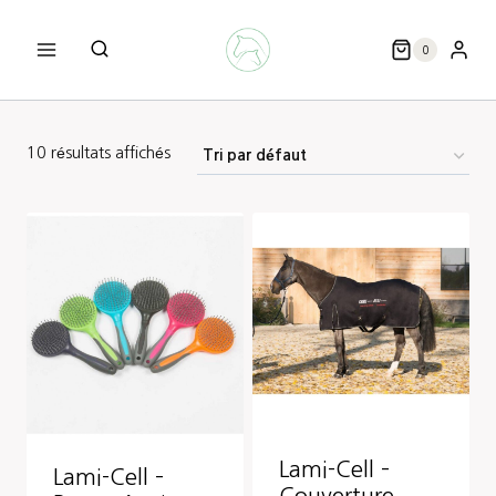
Aller
au
0
contenu
10 résultats affichés
Lami-Cell –
Lami-Cell –