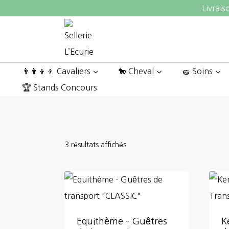
Aller
Livrais
au
contenu
👨‍👩‍👦‍👦 Cavaliers
🐎 Cheval
🧽 Soins
🏆 Stands Concours
3 résultats affichés
Equithème – Guêtres
K