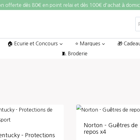
on offerte dès 80€ en point relai et dès 100€ d'achat à domic
R
po
🏠 Ecurie et Concours
⭐ Marques
🎁 Cadea
🧵 Broderie
Norton – Guêtres de
repos x4
entucky – Protections