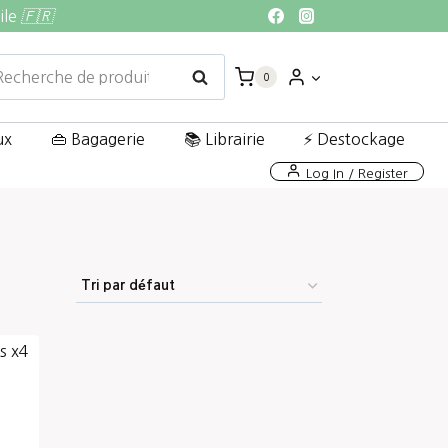
ile
🇫🇷
echerche
Recherche
0
ur :
ux
👜 Bagagerie
📚 Librairie
⚡ Destockage
Log In / Register