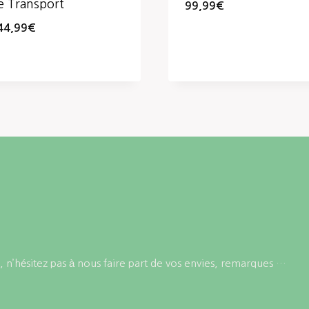
e Transport
99,99
€
44,99
€
 n’hésitez pas à nous faire part de vos envies, remarques …