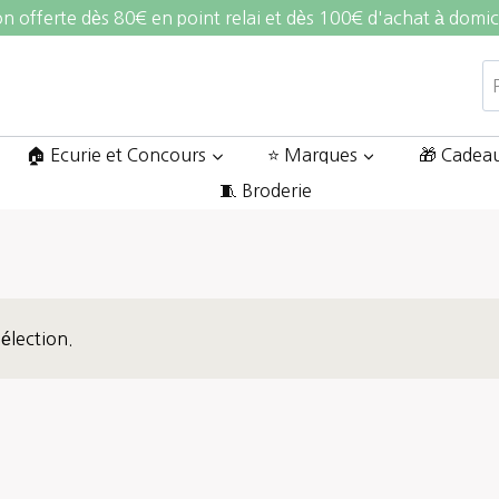
on offerte dès 80€ en point relai et dès 100€ d'achat à domic
R
po
🏠 Ecurie et Concours
⭐ Marques
🎁 Cadea
🧵 Broderie
élection.