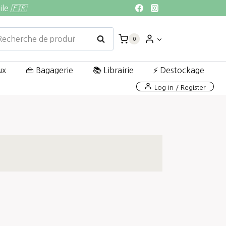
ile
🇫🇷
echerche
Recherche
0
ur :
ux
👜 Bagagerie
📚 Librairie
⚡ Destockage
Log In / Register