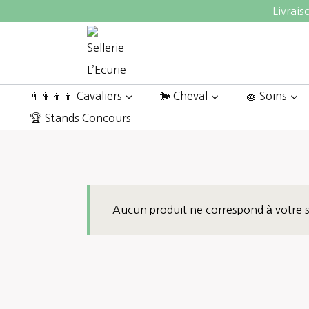
Aller
Livrais
au
contenu
👨‍👩‍👦‍👦 Cavaliers
🐎 Cheval
🧽 Soins
🏆 Stands Concours
Aucun produit ne correspond à votre s