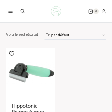
Aller
au
0
contenu
Voici le seul résultat
Hippotonic –