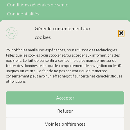
Conditions générales de vente
Confidentialités
Politique de cookies (UE)
Gérer le consentement aux
cookies
LES + DE L’ECURIE
Carte cadeau
Pour offrir les meilleures expériences, nous utilisons des technologies
telles que les cookies pour stocker et/ou accéder aux informations des
Ma Wishlist
appareils. Le fait de consentir à ces technologies nous permettra de
traiter des données telles que le comportement de navigation ou les ID
uniques sur ce site. Le fait de ne pas consentir ou de retirer son
BESOIN D’AIDE
consentement peut avoir un effet négatif sur certaines caractéristiques
et fonctions.
Retours & Remboursement
Suivre mon colis
Accepter
Refuser
Voir les préférences