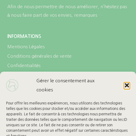
Afin de nous permettre de nous améliorer, n’hésitez pas
à nous faire part de vos envies, remarques …
INFORMATIONS
Mentions Légales
Conditions générales de vente
Confidentialités
Politique de cookies (UE)
Gérer le consentement aux
cookies
LES + DE L’ECURIE
Carte cadeau
Pour offrir les meilleures expériences, nous utilisons des technologies
telles que les cookies pour stocker et/ou accéder aux informations des
Ma Wishlist
appareils. Le fait de consentir à ces technologies nous permettra de
traiter des données telles que le comportement de navigation ou les ID
uniques sur ce site. Le fait de ne pas consentir ou de retirer son
BESOIN D’AIDE
consentement peut avoir un effet négatif sur certaines caractéristiques