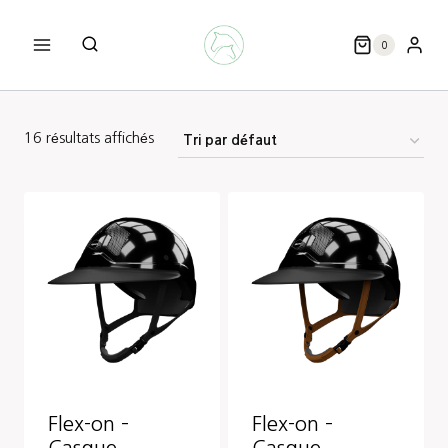
Aller
au
0
contenu
16 résultats affichés
Flex-on –
Flex-on –