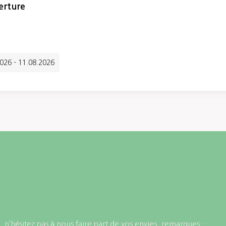
erture
2026 - 11.08.2026
 n’hésitez pas à nous faire part de vos envies, remarques …