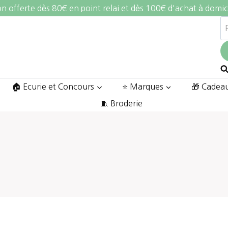
on offerte dès 80€ en point relai et dès 100€ d'achat à domic
R
po
🏠 Ecurie et Concours
⭐ Marques
🎁 Cadea
🧵 Broderie