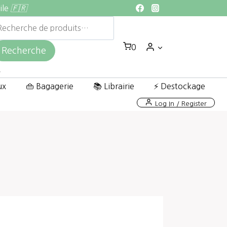
ile
🇫🇷
echerche
ur :
0
Recherche
ux
👜 Bagagerie
📚 Librairie
⚡ Destockage
Log In / Register