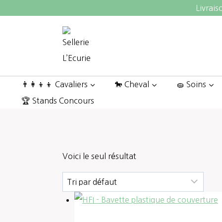
Aller
Livrais
au
contenu
👨‍👩‍👦‍👦 Cavaliers
🐎 Cheval
🧽 Soins
🏆 Stands Concours
Voici le seul résultat