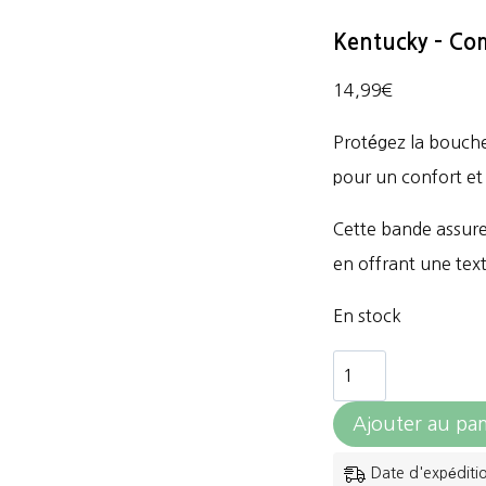
Kentucky – Co
14,99
€
Protégez la bouche
pour un confort e
Cette bande assure 
en offrant une tex
En stock
quantité
de
Ajouter au pan
Kentucky
-
Date d'expéditi