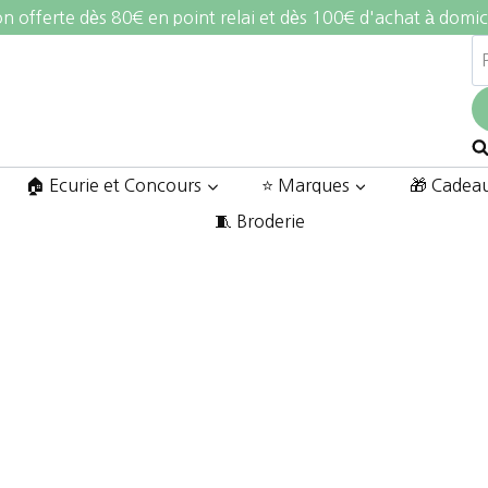
on offerte dès 80€ en point relai et dès 100€ d'achat à domic
R
po
🏠 Ecurie et Concours
⭐ Marques
🎁 Cadea
🧵 Broderie