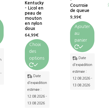
–
Kentucky
Courroie
– Licol en
de queue
peau de
9,99
€
mouton
en nylon
Ajouter
doux
au
64,99
€
panier
Choix
des
options
Date
n
d'expédition
estimée :
-
Ce
Date
12.08.2026 -
produit
d'expédition
13.08.2026
a
estimée :
12.08.2026 -
plusieurs
13.08.2026
variations.