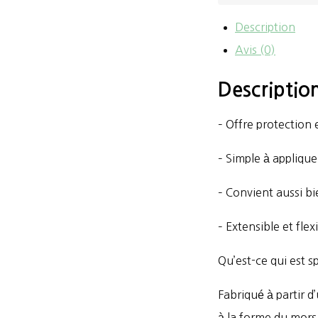
Comfort
Description
Bit
Avis (0)
Wrap
Descriptio
– Offre protection
– Simple à appliquer
– Convient aussi bi
– Extensible et fle
Qu’est-ce qui est s
Fabriqué à partir d
à la forme du mors