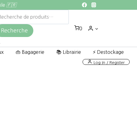
ile
🇫🇷
echerche
ur :
0
Recherche
ux
👜 Bagagerie
📚 Librairie
⚡ Destockage
Log In / Register