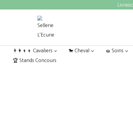
Aller
Livrais
au
contenu
👨‍👩‍👦‍👦 Cavaliers
🐎 Cheval
🧽 Soins
🏆 Stands Concours