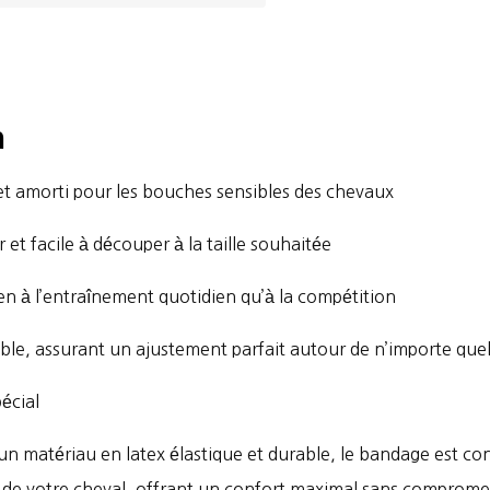
n
 et amorti pour les bouches sensibles des chevaux
 et facile à découper à la taille souhaitée
en à l’entraînement quotidien qu’à la compétition
xible, assurant un ajustement parfait autour de n’importe qu
pécial
’un matériau en latex élastique et durable, le bandage est co
 de votre cheval, offrant un confort maximal sans compromet