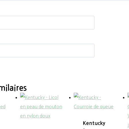
milaires
g
Kentucky