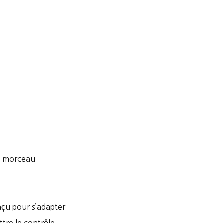
el morceau
nçu pour s’adapter
tre le contrôle.