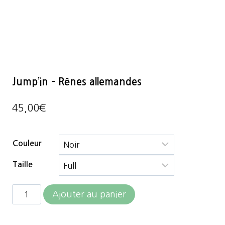
Jump’in – Rênes allemandes
45,00
€
Couleur
Taille
quantité
Ajouter au panier
de
Jump'in