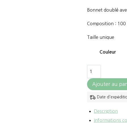
Bonnet doublé ave
Composition : 100
Taille unique
Couleur
quantité
de
Ajouter au pan
Jump'in
-
Date d'expéditi
Bonnet
Description
Informations c