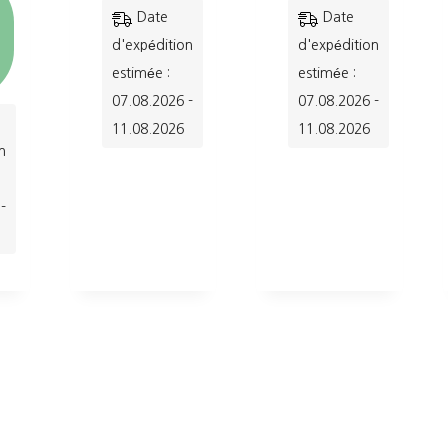
Ce
Ce
Date
Date
produit
produit
d'expédition
d'expédition
a
a
estimée :
estimée :
07.08.2026 -
07.08.2026 -
plusieurs
plusieurs
11.08.2026
11.08.2026
variations.
variations.
n
Les
Les
options
options
-
peuvent
peuvent
être
être
choisies
choisies
sur
sur
la
la
page
page
du
du