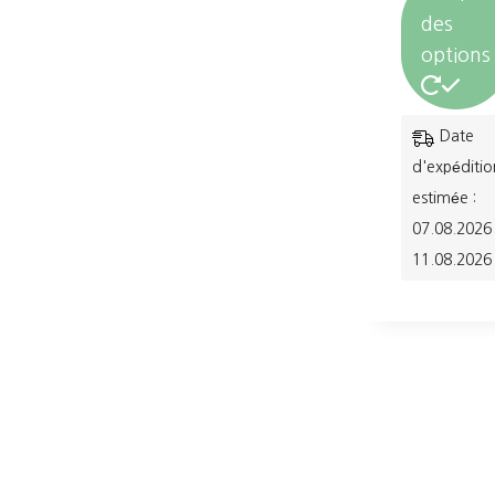
des
options
Ce
Date
produit
d'expéditio
a
estimée :
07.08.2026 
plusieurs
11.08.2026
variations.
Les
options
peuvent
être
choisies
sur