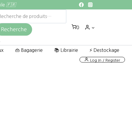
ile
🇫🇷
echerche
ur :
0
Recherche
ux
👜 Bagagerie
📚 Librairie
⚡ Destockage
Log In / Register