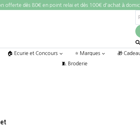
on offerte dès 80€ en point relai et dès 100€ d'achat à domic
R
po
🏠 Ecurie et Concours
⭐ Marques
🎁 Cadea
🧵 Broderie
et