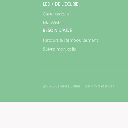
LES + DE L’ECURIE
Carte cadeau
Ma Wishlist
BESOIN D’AIDE
Retours & Remboursement
Suivre mon colis
© 2026 Sellerie L’Ecurie - Tous droits réservés
Jump’in – Bonnet
Choix des options
39,00
€