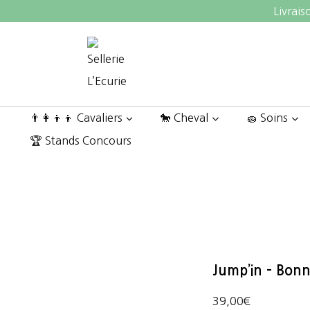
Aller
Livrais
au
contenu
👨‍👩‍👦‍👦 Cavaliers
🐎 Cheval
🧽 Soins
🏆 Stands Concours
Jump’in – Bonn
39,00
€