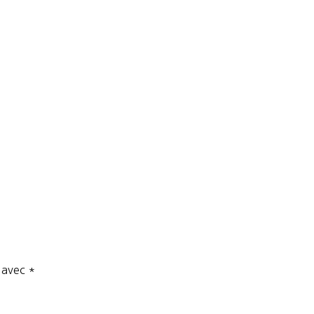
s avec
*