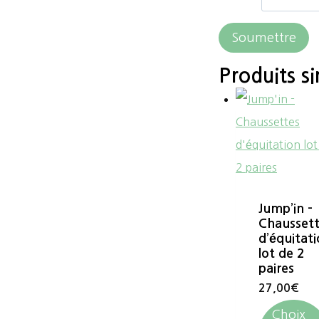
Produits si
Jump’in –
Chausset
d’équitat
lot de 2
paires
27,00
€
Choix