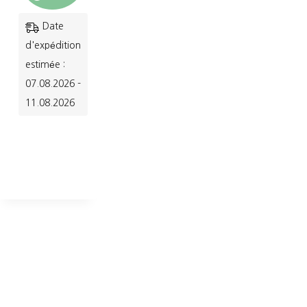
Ce
Date
produit
d'expédition
a
estimée :
07.08.2026 -
plusieurs
11.08.2026
variations.
Les
options
peuvent
être
choisies
sur
la
page
du