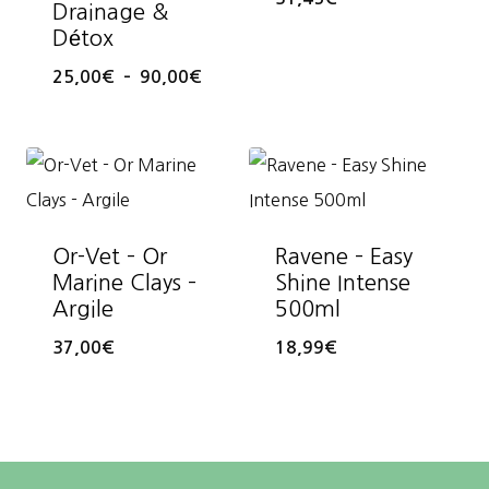
Drainage &
Détox
Plage
25,00
€
–
90,00
€
de
prix :
25,00€
à
90,00€
Or-Vet – Or
Ravene – Easy
Marine Clays –
Shine Intense
Argile
500ml
37,00
€
18,99
€