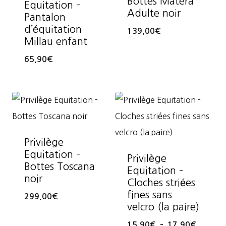
Bottes Matera
Equitation –
Adulte noir
Pantalon
d’équitation
139,00
€
Millau enfant
65,90
€
Privilège
Equitation –
Privilège
Bottes Toscana
Equitation –
noir
Cloches striées
fines sans
299,00
€
velcro (la paire)
Plage
15,90
€
–
17,90
€