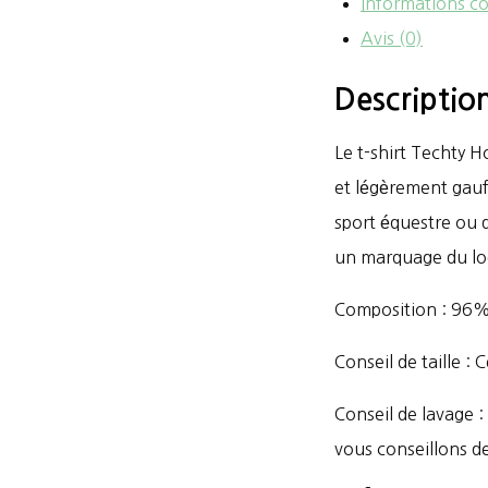
Informations c
shirt
Avis (0)
Techty
Descriptio
Honey
Le t-shirt Techty H
et légèrement gaufr
sport équestre ou d
un marquage du log
Composition : 96%
Conseil de taille :
Conseil de lavage 
vous conseillons de 