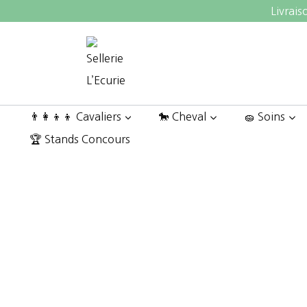
Aller
Livrais
au
contenu
👨‍👩‍👦‍👦 Cavaliers
🐎 Cheval
🧽 Soins
🏆 Stands Concours