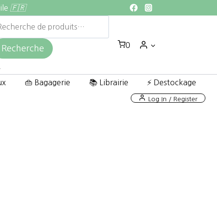
ile
🇫🇷
echerche
ur :
0
Recherche
ux
👜 Bagagerie
📚 Librairie
⚡ Destockage
Log In / Register