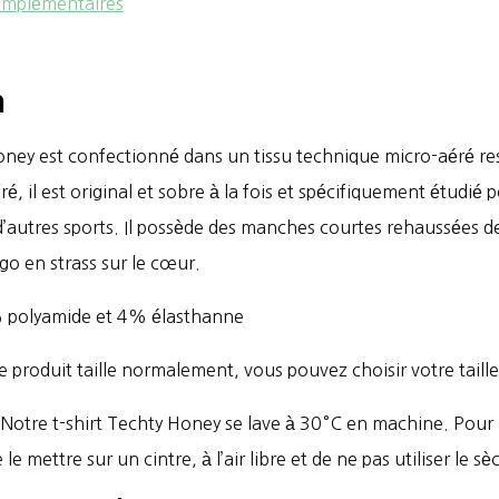
omplémentaires
n
oney est confectionné dans un tissu technique micro-aéré res
é, il est original et sobre à la fois et spécifiquement étudié 
’autres sports. Il possède des manches courtes rehaussées de
o en strass sur le c
œ
ur.
 polyamide et 4% élasthanne
 Ce produit taille normalement, vous pouvez choisir votre taille
: Notre t-shirt Techty Honey se lave à 30°C en machine. Pour 
le mettre sur un cintre, à l’air libre et de ne pas utiliser le sè