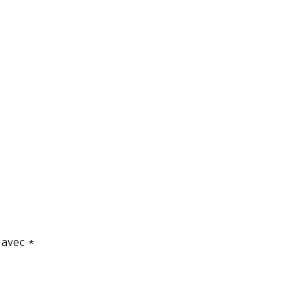
s avec
*