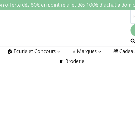
on offerte dès 80€ en point relai et dès 100€ d'achat à domic
R
po
🏠 Ecurie et Concours
⭐ Marques
🎁 Cadea
🧵 Broderie