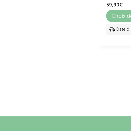
59,90
€
Choix d
Date d'