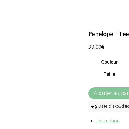
Penelope – Tee
39,00
€
Couleur
Taille
quantité
Ajouter au pan
de
Date d'expéditi
Penelope
-
Description
Tee-