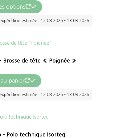
Ce
es options
être
produit
choisies
expédition estimée : 12.08.2026 - 13.08.2026
a
sur
plusieurs
la
variations.
page
Les
du
– Brosse de tête « Poignée »
options
produit
peuvent
 au panier
être
choisies
expédition estimée : 12.08.2026 - 13.08.2026
sur
la
page
du
 – Polo technique Isorteq