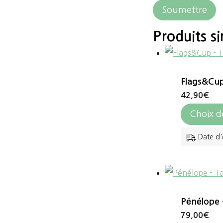
Produits si
Flags&Cup
42,90
€
Choix d
Date d'
Pénélope 
79,00
€