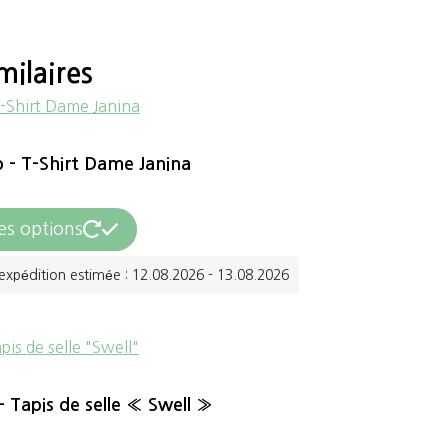
milaires
 – T-Shirt Dame Janina
Ce
es options
produit
expédition estimée : 12.08.2026 - 13.08.2026
a
plusieurs
variations.
Les
– Tapis de selle « Swell »
options
peuvent