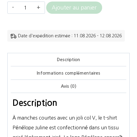
quantité
Ajouter au panier
de
Penelope
-
Date d'expédition estimée : 11.08.2026 - 12.08.2026
T-
shirt
Description
Juline
Informations complémentaires
Avis (0)
Description
À manches courtes avec un joli col V, le t-shirt
Pénélope Juline est confectionné dans un tissu