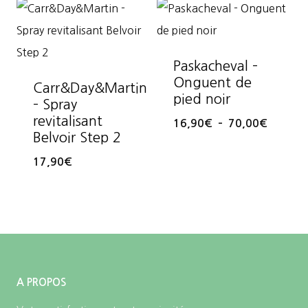
Paskacheval –
Onguent de
Carr&Day&Martin
pied noir
– Spray
revitalisant
Plage
16,90
€
–
70,00
€
Belvoir Step 2
de
17,90
€
prix :
16,90€
à
70,00€
A PROPOS