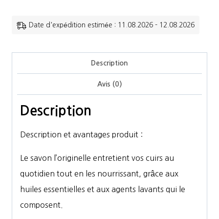
Paskacheval
-
Date d'expédition estimée : 11.08.2026 - 12.08.2026
Savon
l'originelle
Description
pousse-
Avis (0)
mousse
300ml
Description
Description et avantages produit :
Le savon l’originelle entretient vos cuirs au
quotidien tout en les nourrissant, grâce aux
huiles essentielles et aux agents lavants qui le
composent.