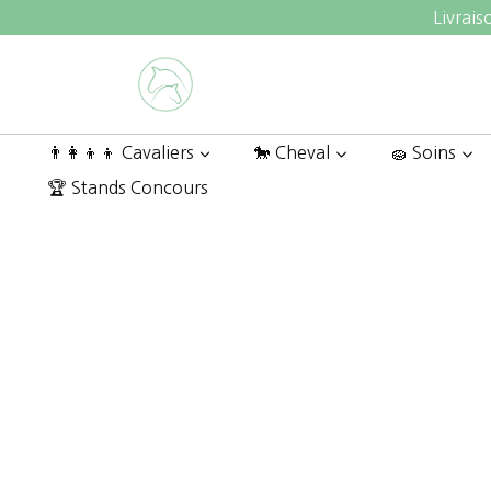
Aller
Livrais
au
contenu
👨‍👩‍👦‍👦 Cavaliers
🐎 Cheval
🧽 Soins
🏆 Stands Concours