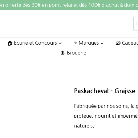
on offerte dès 80€ en point relai et dès 100€ d'achat à domic
R
po
🏠 Ecurie et Concours
⭐ Marques
🎁 Cadea
🧵 Broderie
Paskacheval – Graisse 
Fabriquée par nos soins, la 
protège, nourrit et imperméa
naturels.