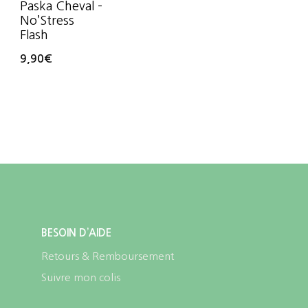
Paska Cheval –
No’Stress
Flash
9,90
€
BESOIN D’AIDE
Retours & Remboursement
Suivre mon colis