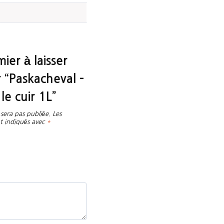
ier à laisser
r “Paskacheval –
le cuir 1L”
sera pas publiée.
Les
t indiqués avec
*