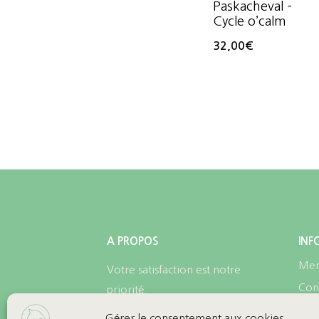
Paskacheval –
Cycle o’calm
32,00
€
A PROPOS
INF
Men
Votre satisfaction est notre
Cond
priorité.
Conf
Gérer le consentement aux cookies