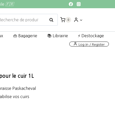
ile
🇫🇷
echerche
Recherche
0
ur :
ux
👜 Bagagerie
📚 Librairie
⚡ Destockage
Log In / Register
pour le cuir 1L
graisse Paskacheval
bilise vos cuirs