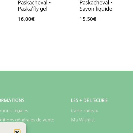
Paskacheval –
Paskacheval –
Paska’fly gel
Savon liquide
16,00
€
15,50
€
ORMATIONS
LES + DE L’ECURIE
tions Légales
Carte cadeau
itions générales de vente
Ma Wishlist
identialités