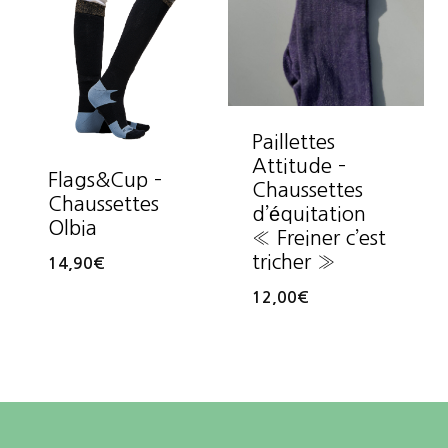
Paillettes
Attitude –
Flags&Cup –
Chaussettes
Chaussettes
d’équitation
Olbia
« Freiner c’est
tricher »
14,90
€
12,00
€