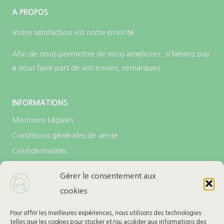
A PROPOS
Votre satisfaction est notre priorité.
Afin de nous permettre de nous améliorer, n’hésitez pas
à nous faire part de vos envies, remarques …
INFORMATIONS
Mentions Légales
Conditions générales de vente
Confidentialités
Politique de cookies (UE)
Gérer le consentement aux
cookies
LES + DE L’ECURIE
Carte cadeau
Pour offrir les meilleures expériences, nous utilisons des technologies
telles que les cookies pour stocker et/ou accéder aux informations des