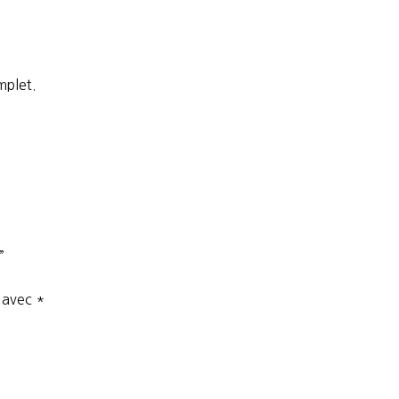
mplet.
”
s avec
*