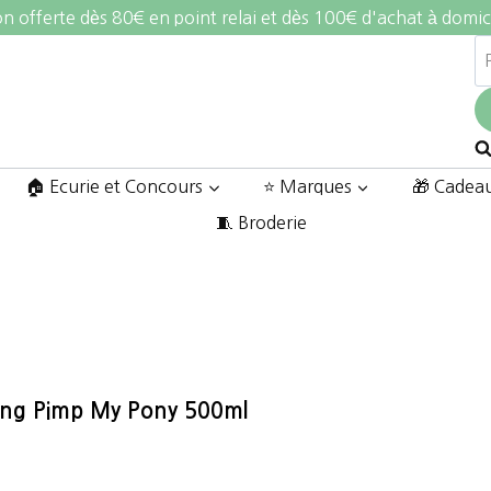
on offerte dès 80€ en point relai et dès 100€ d'achat à domic
R
po
🏠 Ecurie et Concours
⭐ Marques
🎁 Cadea
🧵 Broderie
ng Pimp My Pony 500ml