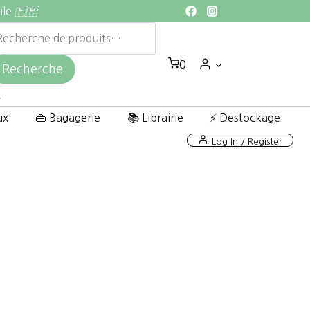
ile
🇫🇷
echerche
ur :
0
Recherche
ux
👜 Bagagerie
📚 Librairie
⚡ Destockage
Log In / Register