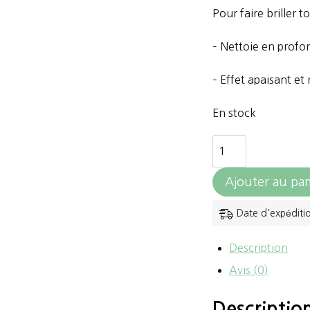
Pour faire briller 
– Nettoie en profo
– Effet apaisant et
En stock
quantité
de
Ajouter au pan
NAF
-
Date d'expéditi
Shampoing
Description
Pimp
Avis (0)
My
Pony
Descriptio