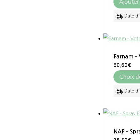
Ajouter
Date d'
Farnam – 
60,60
€
Choix d
Date d'
NAF – Spr