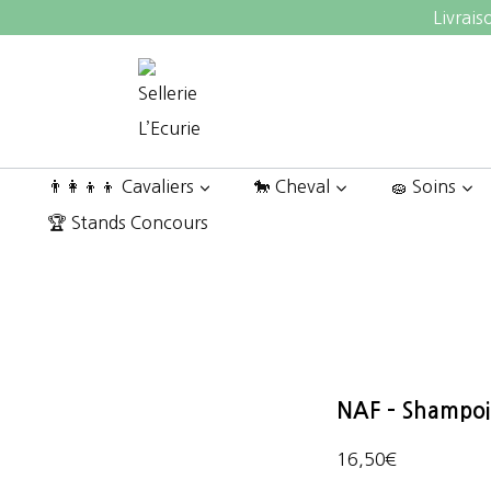
Aller
Livrais
au
contenu
👨‍👩‍👦‍👦 Cavaliers
🐎 Cheval
🧽 Soins
🏆 Stands Concours
NAF – Shampoi
16,50
€