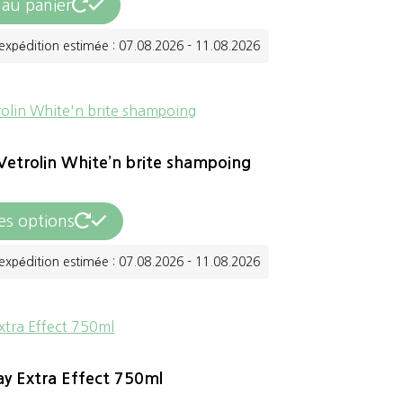
 au panier
expédition estimée : 07.08.2026 - 11.08.2026
Vetrolin White’n brite shampoing
Ce
es options
produit
expédition estimée : 07.08.2026 - 11.08.2026
a
plusieurs
variations.
Les
ay Extra Effect 750ml
options