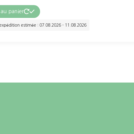
peuvent
 au panier
être
choisies
expédition estimée : 07.08.2026 - 11.08.2026
sur
la
page
du
produit