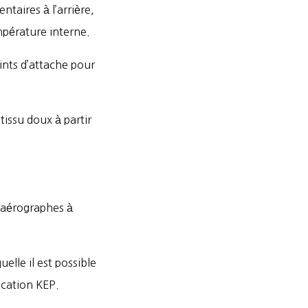
aires à l’arrière,
empérature interne.
ints d’attache pour
issu doux à partir
 aérographes à
elle il est possible
ication KEP.