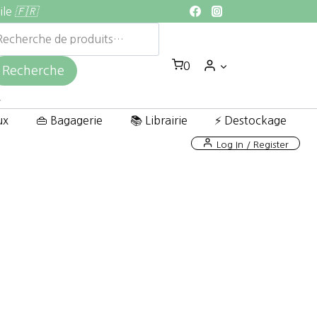
ile
🇫🇷
echerche
ur :
0
Recherche
ux
👜 Bagagerie
📚 Librairie
⚡ Destockage
Log In / Register