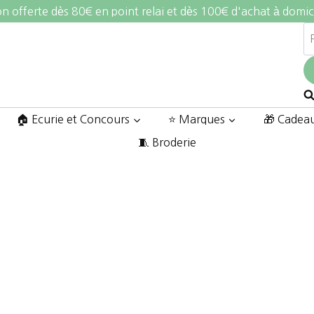
on offerte dès 80€ en point relai et dès 100€ d'achat à domic
R
po
🏠 Ecurie et Concours
⭐ Marques
🎁 Cadea
🧵 Broderie