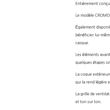
Entièrement conçu e
Le modèle CROMO 2
Également disponib
bénéficier lui-même
casque.
Les éléments avant 
quelques étapes s
La coque extérieur
qui la rend légère e
La grille de ventila
et ton sur ton.