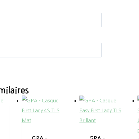
milaires
GPA –
GPA –