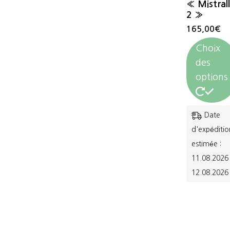
« Mistrall
2 »
165,00
€
Choix
des
options
Ce
Date
produit
d'expéditio
a
estimée :
11.08.2026 
plusieurs
12.08.2026
variations.
Les
options
peuvent