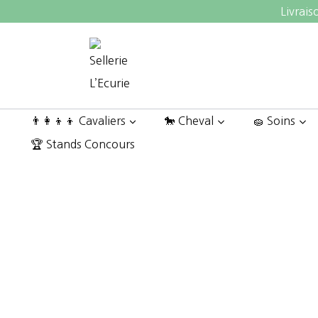
Aller
Livrais
au
contenu
👨‍👩‍👦‍👦 Cavaliers
🐎 Cheval
🧽 Soins
🏆 Stands Concours