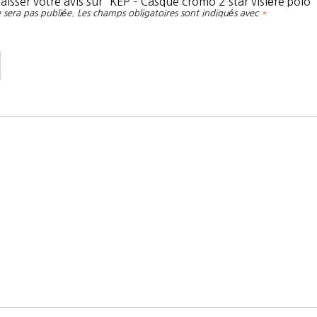
laisser votre avis sur “KEP – Casque cromo 2 star visière polo”
 sera pas publiée.
Les champs obligatoires sont indiqués avec
*