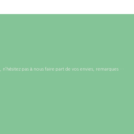
sur
choisies
la
sur
page
la
du
page
produit
du
produit
 n’hésitez pas à nous faire part de vos envies, remarques …