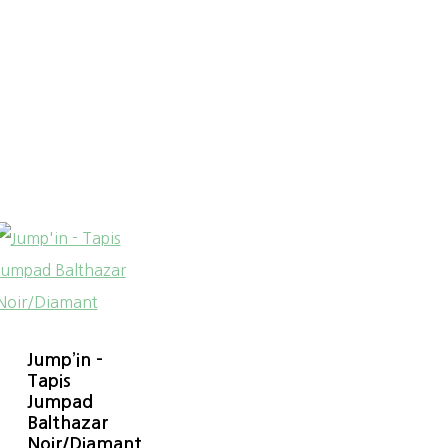
Jump’in –
Tapis
Jumpad
Balthazar
Noir/Diamant