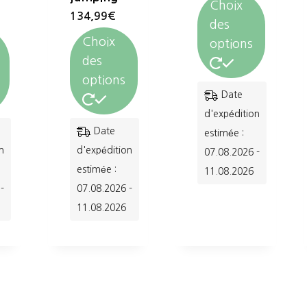
Choix
134,99
€
des
Choix
options
des
options
Ce
Date
produit
d'expédition
Ce
Date
a
estimée :
produit
n
d'expédition
07.08.2026 -
plusieurs
a
estimée :
11.08.2026
variations.
-
07.08.2026 -
plusieurs
Les
11.08.2026
variations.
options
Les
peuvent
options
être
peuvent
choisies
être