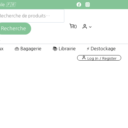
ile
🇫🇷
echerche
ur :
0
Recherche
ux
👜 Bagagerie
📚 Librairie
⚡ Destockage
Log In / Register