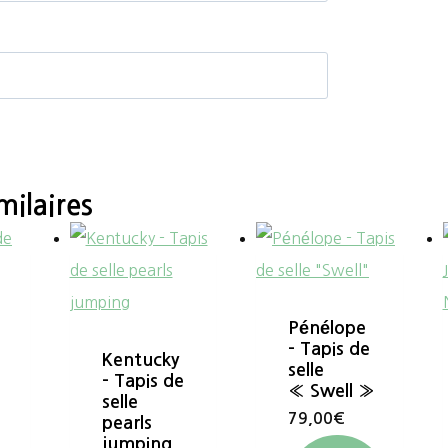
milaires
Pénélope
– Tapis de
Kentucky
selle
– Tapis de
« Swell »
selle
79,00
€
pearls
jumping