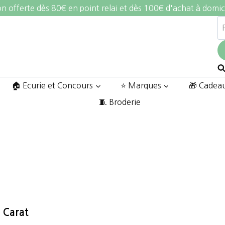
on offerte dès 80€ en point relai et dès 100€ d'achat à domic
R
po
🏠 Ecurie et Concours
⭐ Marques
🎁 Cadea
🧵 Broderie
s Carat