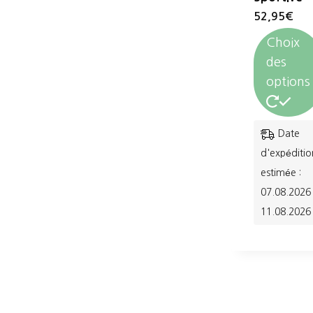
52,95
€
Choix
des
options
Ce
Date
produit
d'expéditio
a
estimée :
07.08.2026 
plusieurs
11.08.2026
variations.
Les
options
peuvent
être