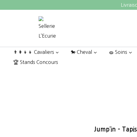
Aller
Livrais
au
contenu
👨‍👩‍👦‍👦 Cavaliers
🐎 Cheval
🧽 Soins
🏆 Stands Concours
Jump’in – Tapi