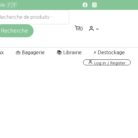
ile
🇫🇷
echerche
ur :
0
Recherche
ux
👜 Bagagerie
📚 Librairie
⚡ Destockage
Log In / Register