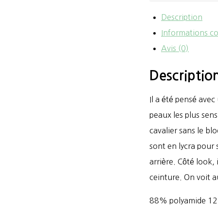
-
Description
Pantalon
Informations c
d'équitation
Avis (0)
dame
Descriptio
Super
X
Il a été pensé avec
peaux les plus sensi
cavalier sans le b
sont en lycra pour
arrière. Côté look, 
ceinture. On voit a
88% polyamide 12