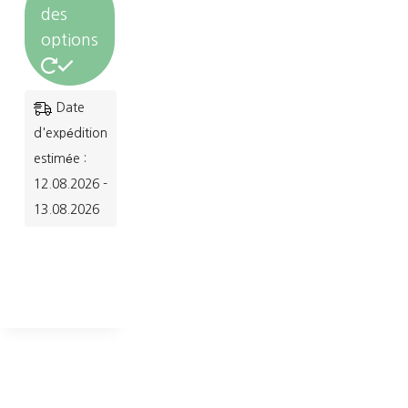
des
options
Ce
Date
produit
d'expédition
a
estimée :
12.08.2026 -
plusieurs
13.08.2026
variations.
Les
options
peuvent
être
choisies
sur