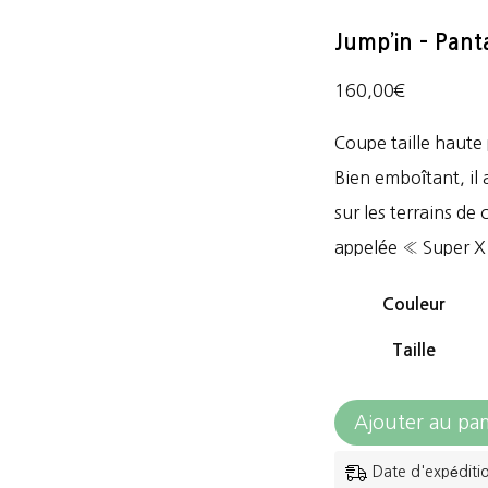
Jump’in – Pant
160,00
€
Coupe taille haute
Bien emboîtant, il 
sur les terrains d
appelée « Super X 
Couleur
Taille
quantité
Ajouter au pan
de
Date d'expéditi
Jump'in