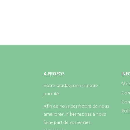
la
page
du
produit
A PROPOS
INF
Men
Votre satisfaction est notre
Cond
priorité.
Conf
Afin de nous permettre de nous
Poli
améliorer, n’hésitez pas à nous
faire part de vos envies,