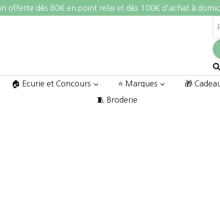
on offerte dès 80€ en point relai et dès 100€ d'achat à domic
R
po
🏠 Ecurie et Concours
⭐ Marques
🎁 Cadea
🧵 Broderie