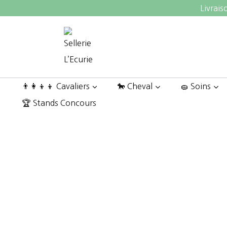
Aller
Livrais
au
contenu
👨‍👩‍👦‍👦 Cavaliers
🐎 Cheval
🧽 Soins
🏆 Stands Concours