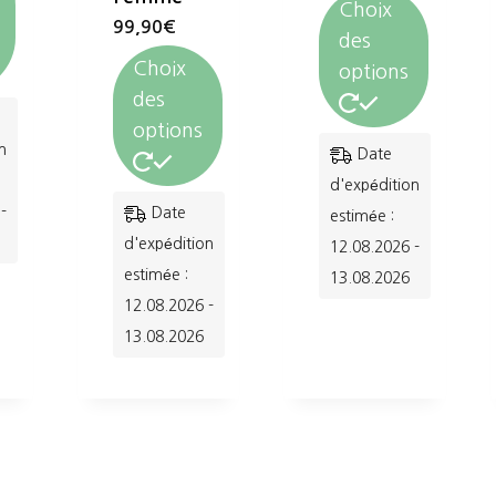
Choix
99,90
€
des
Choix
options
des
options
Ce
n
Date
produit
d'expédition
Ce
-
Date
a
estimée :
produit
d'expédition
12.08.2026 -
plusieurs
a
estimée :
13.08.2026
variations.
12.08.2026 -
plusieurs
Les
13.08.2026
variations.
options
Les
peuvent
options
être
peuvent
choisies
être