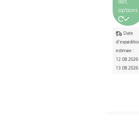
des
options
Ce
Date
produit
d'expéditio
a
estimée :
12.08.2026 
plusieurs
13.08.2026
variations.
Les
options
peuvent
être
choisies
sur