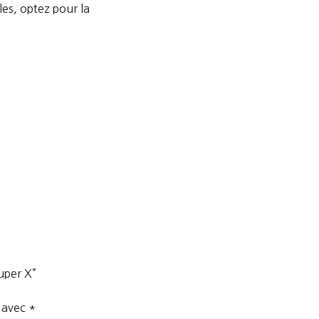
lles, optez pour la
Super X”
s avec
*