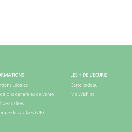
sur
choisies
la
sur
page
la
du
page
produit
du
produit
ORMATIONS
LES + DE L’ECURIE
tions Légales
Carte cadeau
itions générales de vente
Ma Wishlist
identialités
tique de cookies (UE)