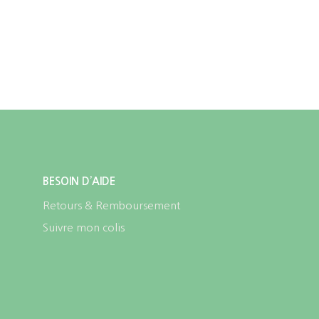
la
page
du
produit
BESOIN D’AIDE
Retours & Remboursement
Suivre mon colis