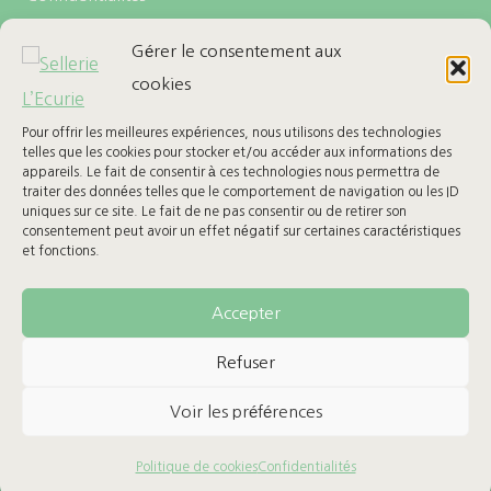
Politique de cookies (UE)
Gérer le consentement aux
cookies
LES + DE L’ECURIE
Carte cadeau
Pour offrir les meilleures expériences, nous utilisons des technologies
telles que les cookies pour stocker et/ou accéder aux informations des
Ma Wishlist
appareils. Le fait de consentir à ces technologies nous permettra de
traiter des données telles que le comportement de navigation ou les ID
uniques sur ce site. Le fait de ne pas consentir ou de retirer son
BESOIN D’AIDE
consentement peut avoir un effet négatif sur certaines caractéristiques
et fonctions.
Retours & Remboursement
Suivre mon colis
Accepter
Refuser
Voir les préférences
© 2026 Sellerie L’Ecurie - Tous droits réservés
Politique de cookies
Confidentialités