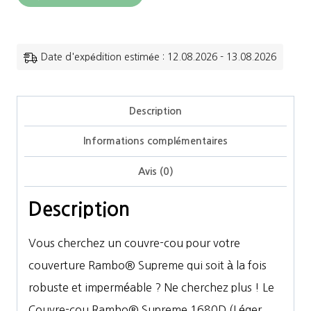
de
Horseware
-
Date d'expédition estimée : 12.08.2026 - 13.08.2026
Couvre
cou
Description
Rambo
Informations complémentaires
Supreme
Hood
Avis (0)
150g
Description
Vous cherchez un couvre-cou pour votre
couverture Rambo® Supreme qui soit à la fois
robuste et imperméable ? Ne cherchez plus ! Le
Couvre-cou Rambo® Supreme 1680D (Léger