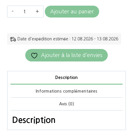
quantité
Ajouter au panier
de
HKM
-
Date d'expédition estimée : 12.08.2026 - 13.08.2026
Mors
Ajouter à la liste d’envies
pour
Shetland
12mm
Description
inox
Informations complémentaires
Avis (0)
Description