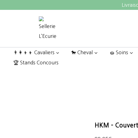
Aller
Livrais
au
contenu
👨‍👩‍👦‍👦 Cavaliers
🐎 Cheval
🧽 Soins
🏆 Stands Concours
HKM – Couvert