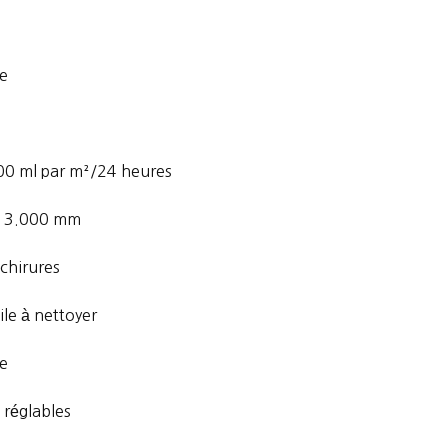
te
.000 ml par m²/24 heures
e 3.000 mm
échirures
cile à nettoyer
ue
 réglables