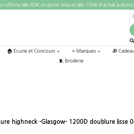
on offerte dès 80€ en point relai et dès 100€ d'achat à domic
R
po
🏠 Ecurie et Concours
⭐ Marques
🎁 Cadea
🧵 Broderie
ure highneck -Glasgow- 1200D doublure lisse 0