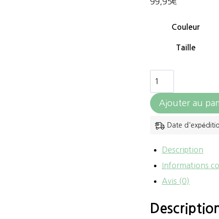
99,95
€
Couleur
Taille
quantité
de
Ajouter au pan
HKM
-
Date d'expéditi
Couverture
Description
highneck
Informations c
-
Avis (0)
Glasgow-
1200D
Descriptio
doublure