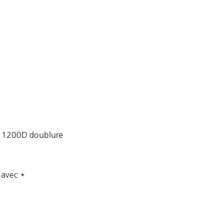
w- 1200D doublure
s avec
*