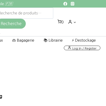
ile
🇫🇷
echerche
ur :
0
Recherche
ux
👜 Bagagerie
📚 Librairie
⚡ Destockage
Log In / Register
g