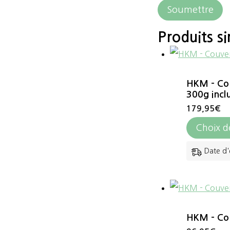
Produits si
HKM – Couv
300g incl
179,95
€
Choix d
Date d'
HKM – Cou