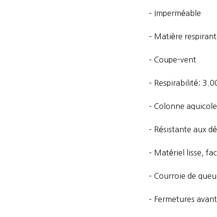
– Imperméable
lisse
0g
– Matière respiran
– Coupe-vent
– Respirabilité: 3
– Colonne aquicol
– Résistante aux d
– Matériel lisse, fa
– Courroie de que
– Fermetures avant