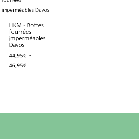
HKM – Bottes
fourrées
imperméables
Davos
44,95
€
–
Plage
46,95
€
de
prix :
44,95€
à
46,95€