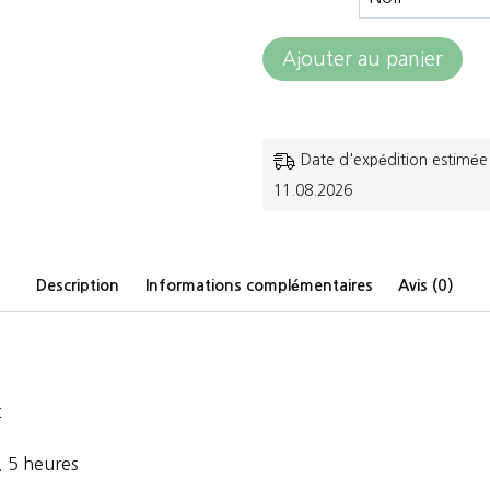
quantité
Ajouter au panier
de
HKM
-
Date d'expédition estimée 
11.08.2026
Bandeau
cache
oreilles
Description
Informations complémentaires
Avis (0)
lumineux
-
Honey-
t
. 5 heures