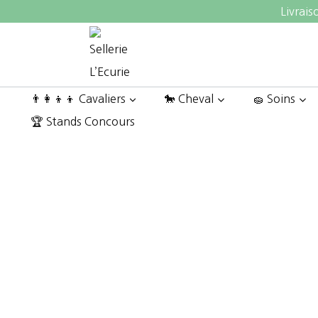
Aller
Livrais
au
contenu
👨‍👩‍👦‍👦 Cavaliers
🐎 Cheval
🧽 Soins
🏆 Stands Concours