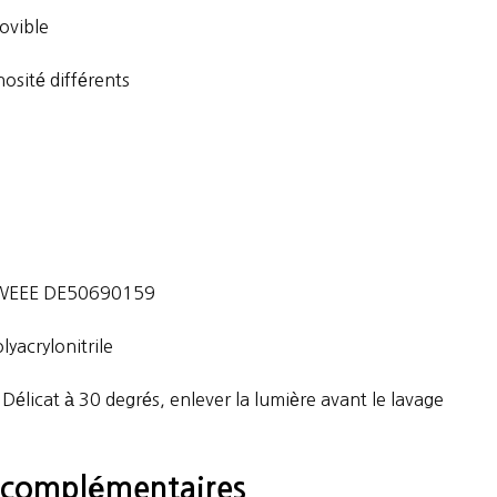
ovible
nosité différents
t WEEE DE50690159
yacrylonitrile
 Délicat à 30 degrés, enlever la lumière avant le lavage
 complémentaires