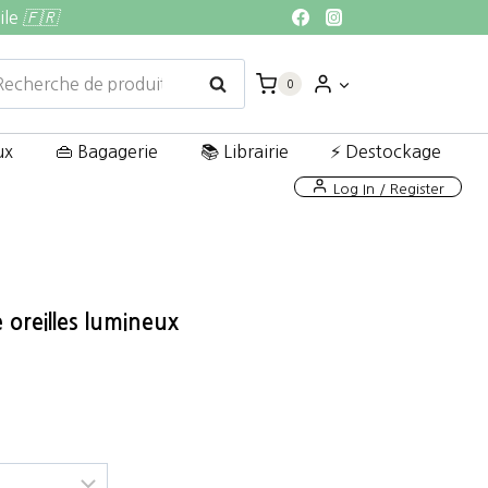
ile
🇫🇷
echerche
Recherche
0
ur :
ux
👜 Bagagerie
📚 Librairie
⚡ Destockage
Log In / Register
oreilles lumineux