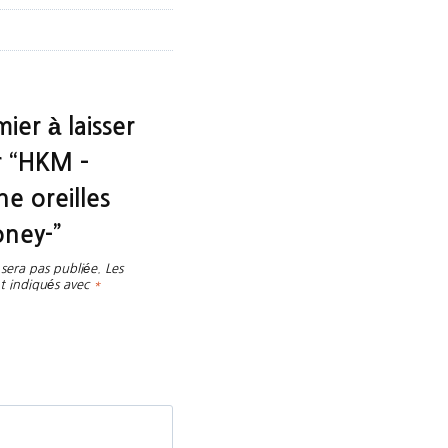
ier à laisser
ur “HKM –
e oreilles
oney-”
sera pas publiée.
Les
t indiqués avec
*