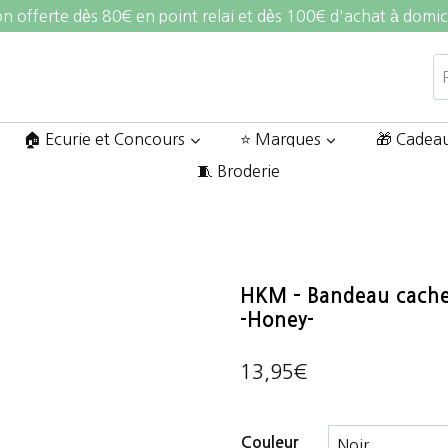
on offerte dès 80€ en point relai et dès 100€ d'achat à domic
R
po
🏠 Ecurie et Concours
⭐ Marques
🎁 Cadea
🧵 Broderie
HKM – Bandeau cache 
-Honey-
13,95
€
Couleur