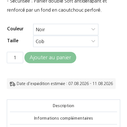
– Sécurisée : Panier doublé Soft antidérapant et
renforcé par un fond en caoutchouc perforé.
Couleur
Taille
quantité
Ajouter au panier
de
Hippotonic
-
Date d'expédition estimée : 07.08.2026 - 11.08.2026
Muselière
nylon
Description
Informations complémentaires