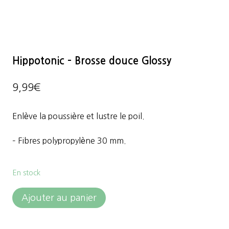
Hippotonic – Brosse douce Glossy
9,99
€
Enlève la poussière et lustre le poil.
– Fibres polypropylène 30 mm.
En stock
quantité
Ajouter au panier
de
Hippotonic