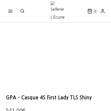
Aller
au
0
contenu
GPA – Casque 4S First Lady TLS Shiny
541,00
€