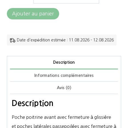
quantité
Ajouter au panier
de
Front
Row&Co
Date d'expédition estimée : 11.08.2026 - 12.08.2026
-
Polaire
Description
Sherpa
Informations complémentaires
noir
Avis (0)
Description
Poche poitrine avant avec fermeture à glissière
et poches latérales passepoilées avec fermeture à