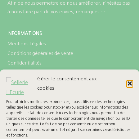
Afin de nous permettre de nous améliorer, n’hésitez pas
à nous faire part de vos envies, remarques …
INFORMATIONS
Mentions Légales
Conditions générales de vente
Confidentialités
Politique de cookies (UE)
Gérer le consentement aux
cookies
LES + DE L’ECURIE
Carte cadeau
Pour offrir les meilleures expériences, nous utilisons des technologies
telles que les cookies pour stocker et/ou accéder aux informations des
Ma Wishlist
appareils. Le fait de consentir à ces technologies nous permettra de
traiter des données telles que le comportement de navigation ou les ID
uniques sur ce site. Le fait de ne pas consentir ou de retirer son
BESOIN D’AIDE
consentement peut avoir un effet négatif sur certaines caractéristiques
et fonctions.
Retours & Remboursement