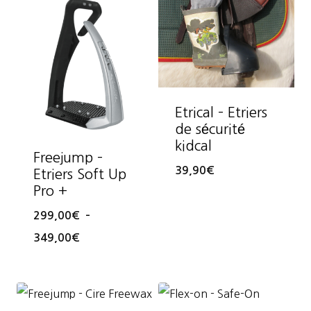
Etrical – Etriers
de sécurité
kidcal
Freejump –
39,90
€
Etriers Soft Up
Pro +
299,00
€
–
Plage
349,00
€
de
prix :
299,00€