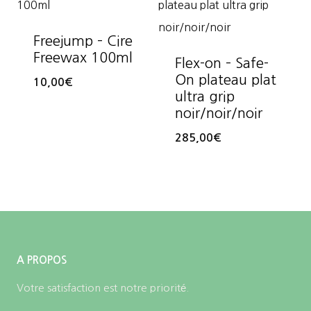
à
349,00€
Freejump – Cire
Freewax 100ml
Flex-on – Safe-
On plateau plat
10,00
€
ultra grip
noir/noir/noir
285,00
€
A PROPOS
Votre satisfaction est notre priorité.