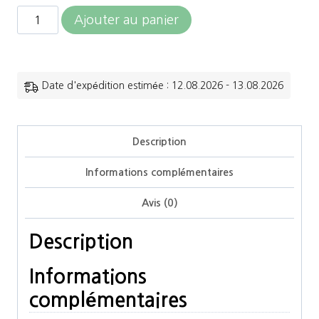
quantité
Ajouter au panier
de
Flex-
on
Date d'expédition estimée : 12.08.2026 - 13.08.2026
-
Liner
Description
Casque
Informations complémentaires
d'équitation
Armet
Avis (0)
Description
Informations
complémentaires