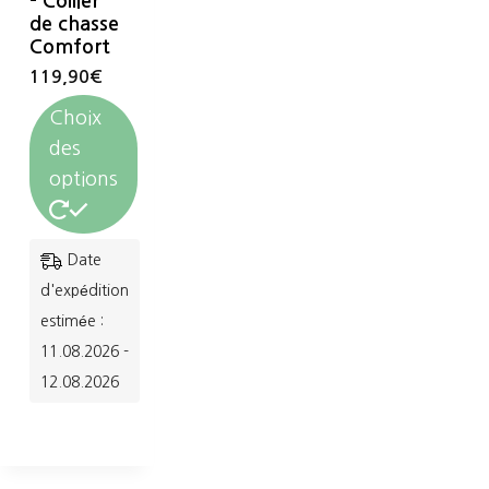
– Collier
de chasse
Comfort
119,90
€
Choix
des
options
Ce
Date
produit
d'expédition
a
estimée :
11.08.2026 -
plusieurs
12.08.2026
variations.
Les
options