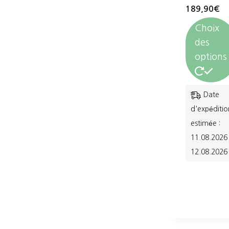
189,90
€
Choix
des
options
Ce
Date
produit
d'expéditio
a
estimée :
11.08.2026 
plusieurs
12.08.2026
variations.
Les
options
peuvent
être