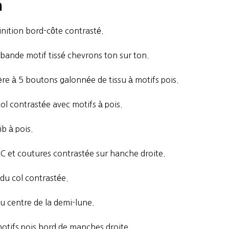
n
nition bord-côte contrasté.
 bande motif tissé chevrons ton sur ton.
re à 5 boutons galonnée de tissu à motifs pois.
col contrastée avec motifs à pois.
ib à pois.
&C et coutures contrastée sur hanche droite.
du col contrastée.
u centre de la demi-lune.
motifs pois bord de manches droite.