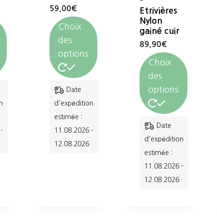
–
59,00
€
Etrivières
Nylon
Choix
gainé cuir
des
89,90
€
options
Choix
des
Ce
options
Date
produit
n
d'expédition
a
estimée :
Ce
Date
-
11.08.2026 -
plusieurs
produit
d'expédition
12.08.2026
variations.
a
estimée :
Les
11.08.2026 -
plusieurs
options
12.08.2026
variations.
peuvent
Les
être
options