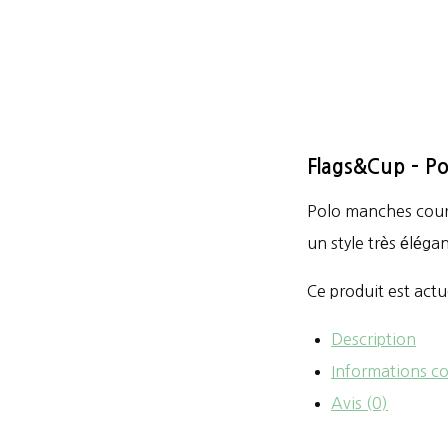
Flags&Cup – P
Polo manches court
un style très éléga
Ce produit est actu
Description
Informations c
Avis (0)