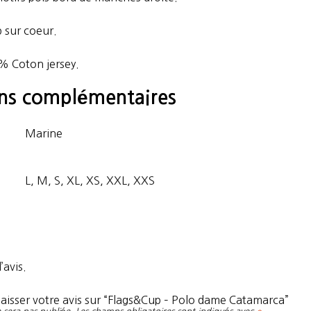
 sur coeur.
% Coton jersey.
ons complémentaires
Marine
L, M, S, XL, XS, XXL, XXS
’avis.
 laisser votre avis sur “Flags&Cup – Polo dame Catamarca”