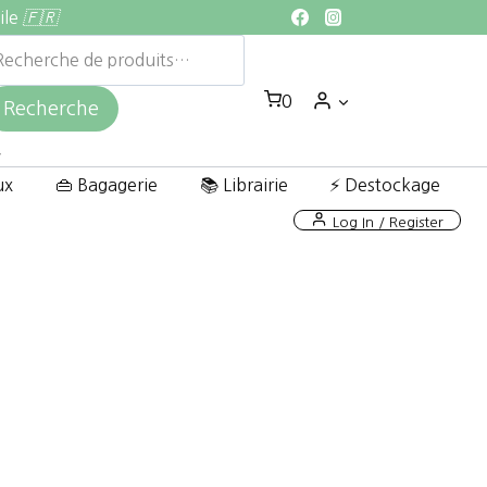
ile
🇫🇷
echerche
ur :
0
Recherche
ux
👜 Bagagerie
📚 Librairie
⚡ Destockage
Log In / Register