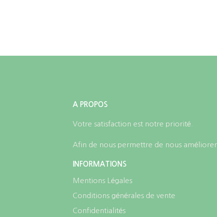
choisies
sur
la
page
du
produit
A PROPOS
Votre satisfaction est notre priorité.
Afin de nous permettre de nous améliorer,
INFORMATIONS
Mentions Légales
Conditions générales de vente
Confidentialités