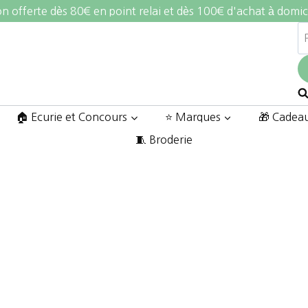
on offerte dès 80€ en point relai et dès 100€ d'achat à domic
R
po
🏠 Ecurie et Concours
⭐ Marques
🎁 Cadea
🧵 Broderie