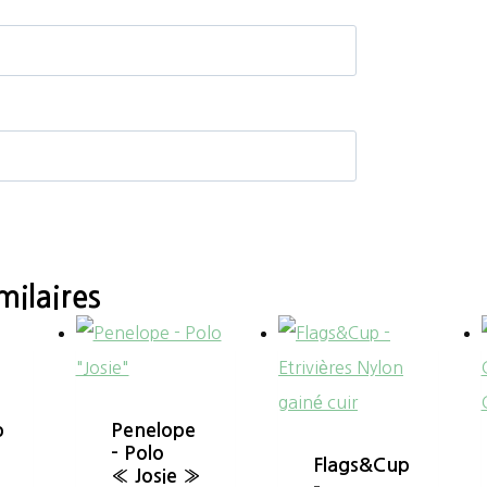
milaires
p
Penelope
– Polo
Flags&Cup
« Josie »