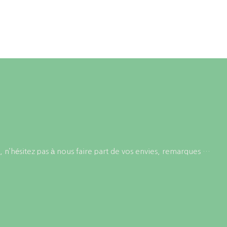
choisies
peuvent
sur
être
la
choisies
page
sur
du
la
produit
page
du
produit
 n’hésitez pas à nous faire part de vos envies, remarques …