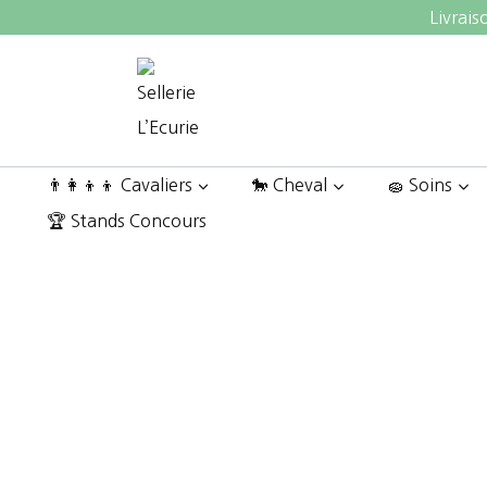
Aller
Livrais
au
contenu
👨‍👩‍👦‍👦 Cavaliers
🐎 Cheval
🧽 Soins
🏆 Stands Concours