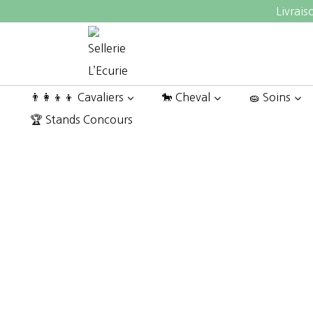
Aller
Livrais
au
contenu
👨‍👩‍👦‍👦 Cavaliers
🐎 Cheval
🧽 Soins
🏆 Stands Concours