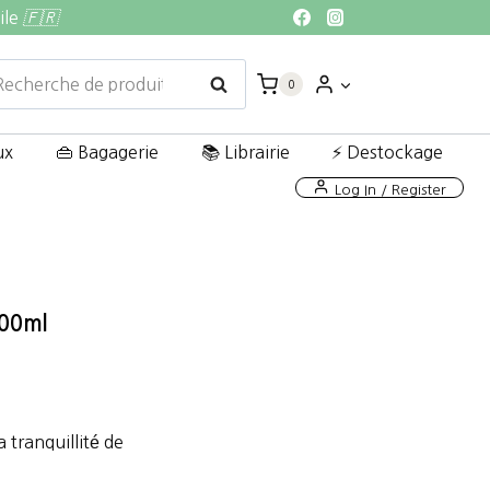
ile
🇫🇷
echerche
Recherche
0
ur :
ux
👜 Bagagerie
📚 Librairie
⚡ Destockage
Log In / Register
600ml
a tranquillité de