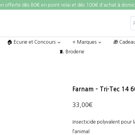
on offerte dès 80€ en point relai et dès 100€ d'achat à domic
R
po
🏠 Ecurie et Concours
⭐ Marques
🎁 Cadea
🧵 Broderie
Farnam – Tri-Tec 14 
33,00
€
Insecticide polyvalent pour l
l’animal