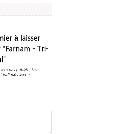
ier à laisser
r “Farnam – Tri-
l”
sera pas publiée.
Les
t indiqués avec
*