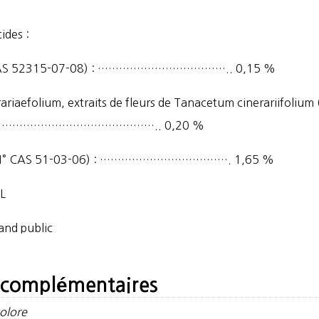
ides :
° CAS 52315-07-08) : ……………………………….. 0,15 %
riaefolium, extraits de fleurs de Tanacetum cinerariifolium
………………………………….. 0,20 %
de (N° CAS 51-03-06) : ………………………………. 1,65 %
AL
and public
 complémentaires
olore