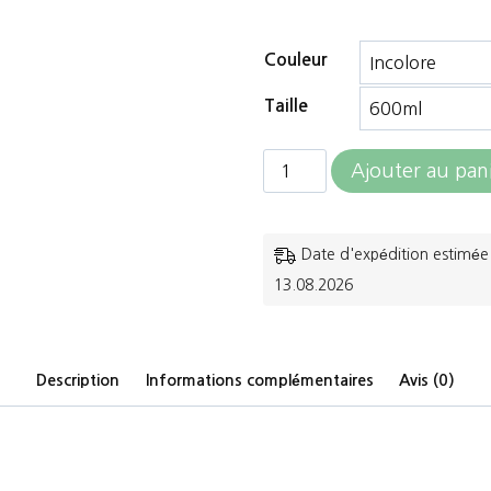
Couleur
Taille
quantité
Ajouter au pan
de
Farnam
Date d'expédition estimée 
-
13.08.2026
Tri-
Tec
14
Description
Informations complémentaires
Avis (0)
600ml