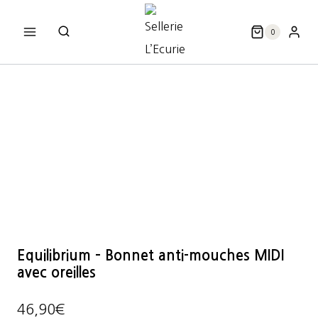
Aller
au
0
contenu
Equilibrium – Bonnet anti-mouches MIDI
avec oreilles
46,90
€