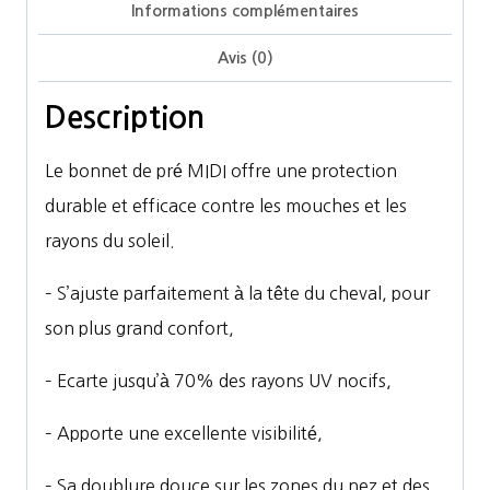
Informations complémentaires
MIDI
avec
Avis (0)
oreilles
Description
Le bonnet de pré MIDI offre une protection
durable et efficace contre les mouches et les
rayons du soleil.
– S’ajuste parfaitement à la tête du cheval, pour
son plus grand confort,
– Ecarte jusqu’à 70% des rayons UV nocifs,
– Apporte une excellente visibilité,
– Sa doublure douce sur les zones du nez et des