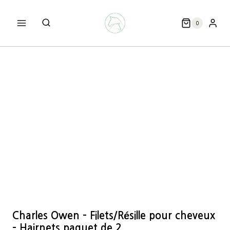
Aller
au
0
contenu
Charles Owen – Filets/Résille pour cheveux
– Hairnets paquet de 2