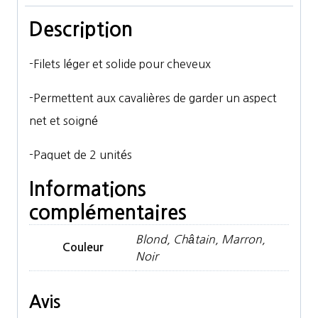
Hairnets
Description
paquet
de
-Filets léger et solide pour cheveux
2
-Permettent aux cavalières de garder un aspect
net et soigné
-Paquet de 2 unités
Informations
complémentaires
Blond, Châtain, Marron,
Couleur
Noir
Avis