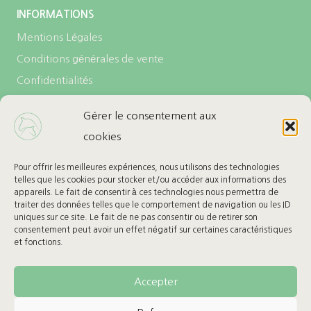
INFORMATIONS
Mentions Légales
Conditions générales de vente
Confidentialités
Politique de cookies (UE)
Gérer le consentement aux
cookies
LES + DE L’ECURIE
Carte cadeau
Pour offrir les meilleures expériences, nous utilisons des technologies
telles que les cookies pour stocker et/ou accéder aux informations des
Ma Wishlist
appareils. Le fait de consentir à ces technologies nous permettra de
traiter des données telles que le comportement de navigation ou les ID
uniques sur ce site. Le fait de ne pas consentir ou de retirer son
BESOIN D’AIDE
consentement peut avoir un effet négatif sur certaines caractéristiques
et fonctions.
Retours & Remboursement
Suivre mon colis
Accepter