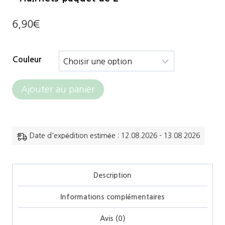
6,90
€
Couleur
quantité
Ajouter au panier
de
Charles
Owen
Date d'expédition estimée : 12.08.2026 - 13.08.2026
-
Filets/Résille
Description
pour
Informations complémentaires
cheveux
-
Avis (0)