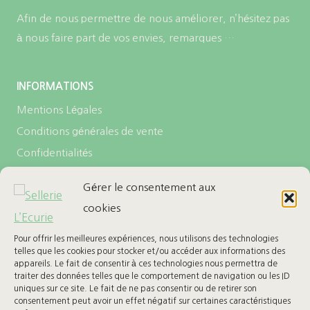
Afin de nous permettre de nous améliorer, n’hésitez pas
à nous faire part de vos envies, remarques …
INFORMATIONS
Mentions Légales
Conditions générales de vente
Confidentialités
Politique de cookies (UE)
Gérer le consentement aux
cookies
LES + DE L’ECURIE
Carte cadeau
Pour offrir les meilleures expériences, nous utilisons des technologies
telles que les cookies pour stocker et/ou accéder aux informations des
Ma Wishlist
appareils. Le fait de consentir à ces technologies nous permettra de
traiter des données telles que le comportement de navigation ou les ID
uniques sur ce site. Le fait de ne pas consentir ou de retirer son
BESOIN D’AIDE
consentement peut avoir un effet négatif sur certaines caractéristiques