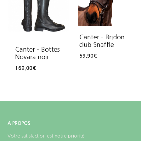
Canter – Bridon
club Snaffle
Canter – Bottes
59,90
€
Novara noir
169,00
€
A PROPOS
Votre satisfaction est notre priorité.