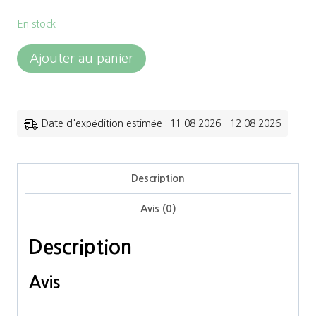
En stock
quantité
Ajouter au panier
de
Canter
-
Date d'expédition estimée : 11.08.2026 - 12.08.2026
Longe
de
Description
chasse
Avis (0)
Marron
Description
Avis